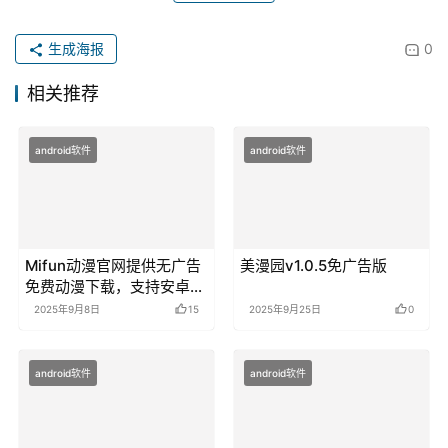
当受骗！
本站软件全都是免费分享，仅供学习参考，严禁倒卖盈利！
赞
(8)
生成海报
0
相关推荐
android软件
android软件
Mifun动漫官网提供无广告
美漫园v1.0.5免广告版
免费动漫下载，支持安卓与
iOS系统