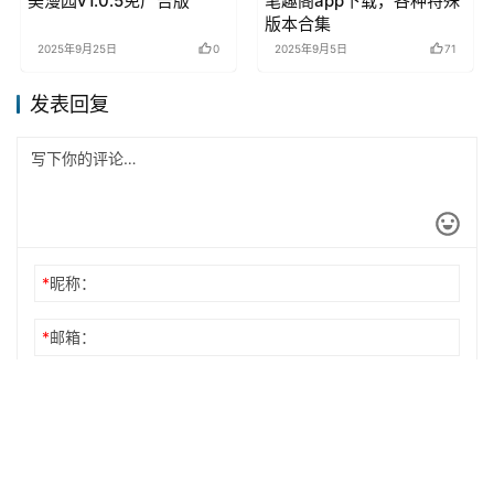
美漫园v1.0.5免广告版
笔趣阁app下载，各种特殊
版本合集
2025年9月25日
0
2025年9月5日
71
发表回复
*
昵称：
*
邮箱：
网址：
记住昵称、邮箱和网址，下次评论免输入
提交