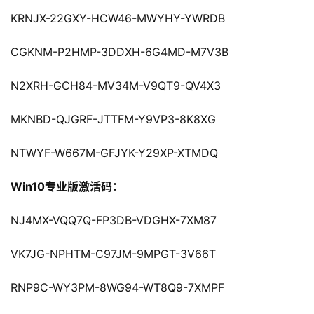
KRNJX-22GXY-HCW46-MWYHY-YWRDB
CGKNM-P2HMP-3DDXH-6G4MD-M7V3B
N2XRH-GCH84-MV34M-V9QT9-QV4X3
MKNBD-QJGRF-JTTFM-Y9VP3-8K8XG
NTWYF-W667M-GFJYK-Y29XP-XTMDQ
Win10专业版激活码：
NJ4MX-VQQ7Q-FP3DB-VDGHX-7XM87
VK7JG-NPHTM-C97JM-9MPGT-3V66T
RNP9C-WY3PM-8WG94-WT8Q9-7XMPF